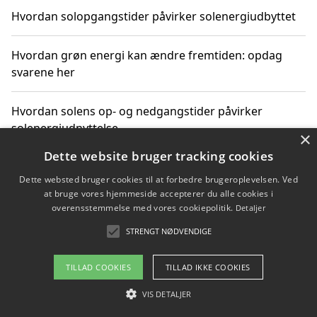
Hvordan solopgangstider påvirker solenergiudbyttet
Hvordan grøn energi kan ændre fremtiden: opdag
svarene her
Hvordan solens op- og nedgangstider påvirker
solenergiudnyttelse
×
Dette website bruger tracking cookies
Hvordan du får svar på energispørgsmål om
Dette websted bruger cookies til at forbedre brugeroplevelsen. Ved
vedvarende energikilder
at bruge vores hjemmeside accepterer du alle cookies i
overensstemmelse med vores cookiepolitik.
Detaljer
STRENGT NØDVENDIGE
Copyright 2026 - Pilanto Aps
TILLAD COOKIES
TILLAD IKKE COOKIES
Om / kontakt
Blog
Betingelser
VIS DETALJER