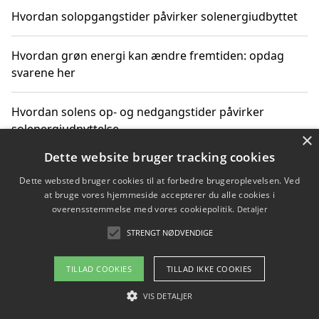
Hvordan solopgangstider påvirker solenergiudbyttet
Hvordan grøn energi kan ændre fremtiden: opdag
svarene her
Hvordan solens op- og nedgangstider påvirker
solenergiudnyttelse
×
Dette website bruger tracking cookies
Hvordan du får svar på energispørgsmål om
Dette websted bruger cookies til at forbedre brugeroplevelsen. Ved
vedvarende energikilder
at bruge vores hjemmeside accepterer du alle cookies i
overensstemmelse med vores cookiepolitik.
Detaljer
STRENGT NØDVENDIGE
Copyright 2026 - Pilanto Aps
TILLAD COOKIES
TILLAD IKKE COOKIES
Om / kontakt
Blog
Betingelser
VIS DETALJER