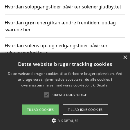
Hvordan solopgangstider påvirker solenergiudbyttet
Hvordan grøn energi kan ændre fremtiden: opdag
svarene her
Hvordan solens op- og nedgangstider påvirker
solenergiudnyttelse
×
Dette website bruger tracking cookies
Hvordan du får svar på energispørgsmål om
Dette websted bruger cookies til at forbedre brugeroplevelsen. Ved
vedvarende energikilder
at bruge vores hjemmeside accepterer du alle cookies i
overensstemmelse med vores cookiepolitik.
Detaljer
STRENGT NØDVENDIGE
Copyright 2026 - Pilanto Aps
TILLAD COOKIES
TILLAD IKKE COOKIES
Om / kontakt
Blog
Betingelser
VIS DETALJER