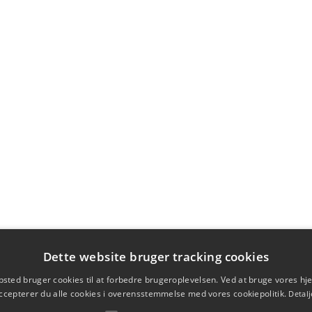
Dette website bruger tracking cookies
sted bruger cookies til at forbedre brugeroplevelsen. Ved at bruge vores 
ccepterer du alle cookies i overensstemmelse med vores cookiepolitik.
Detalj