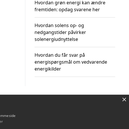
Hvordan grøn energi kan ændre
fremtiden: opdag svarene her
Hvordan solens op- og
nedgangstider påvirker
solenergiudnyttelse
Hvordan du får svar på
energispørgsmål om vedvarende
energikilder
×
Om / kontakt
Blog
Betingelser
hjemmeside
er