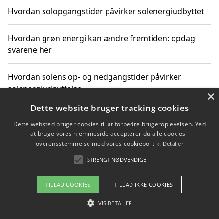
Hvordan solopgangstider påvirker solenergiudbyttet
Hvordan grøn energi kan ændre fremtiden: opdag
svarene her
Hvordan solens op- og nedgangstider påvirker
solenergiudnyttelse
×
Dette website bruger tracking cookies
Hvordan du får svar på energispørgsmål om
Dette websted bruger cookies til at forbedre brugeroplevelsen. Ved
vedvarende energikilder
at bruge vores hjemmeside accepterer du alle cookies i
overensstemmelse med vores cookiepolitik.
Detaljer
STRENGT NØDVENDIGE
Copyright 2026 - Pilanto Aps
TILLAD COOKIES
TILLAD IKKE COOKIES
Om / kontakt
Blog
Betingelser
VIS DETALJER