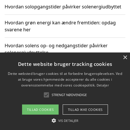
Hvordan solopgangstider påvirker solenergiudbyttet
Hvordan grøn energi kan ændre fremtiden: opdag
svarene her
Hvordan solens op- og nedgangstider påvirker
solenergiudnyttelse
×
Dette website bruger tracking cookies
Hvordan du får svar på energispørgsmål om
Dette websted bruger cookies til at forbedre brugeroplevelsen. Ved
vedvarende energikilder
at bruge vores hjemmeside accepterer du alle cookies i
overensstemmelse med vores cookiepolitik.
Detaljer
STRENGT NØDVENDIGE
Copyright 2026 - Pilanto Aps
TILLAD COOKIES
TILLAD IKKE COOKIES
Om / kontakt
Blog
Betingelser
VIS DETALJER