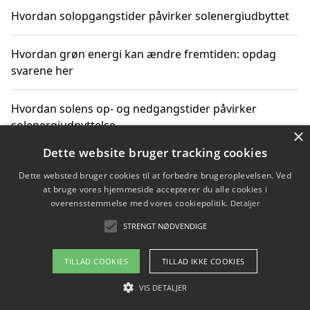
Hvordan solopgangstider påvirker solenergiudbyttet
Hvordan grøn energi kan ændre fremtiden: opdag
svarene her
Hvordan solens op- og nedgangstider påvirker
solenergiudnyttelse
×
Dette website bruger tracking cookies
Hvordan du får svar på energispørgsmål om
Dette websted bruger cookies til at forbedre brugeroplevelsen. Ved
vedvarende energikilder
at bruge vores hjemmeside accepterer du alle cookies i
overensstemmelse med vores cookiepolitik.
Detaljer
STRENGT NØDVENDIGE
Copyright 2026 - Pilanto Aps
TILLAD COOKIES
TILLAD IKKE COOKIES
Om / kontakt
Blog
Betingelser
VIS DETALJER