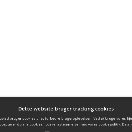
Dette website bruger tracking cookies
sted bruger cookies til at forbedre brugeroplevelsen. Ved at bruge vores 
ccepterer du alle cookies i overensstemmelse med vores cookiepolitik.
Detalj