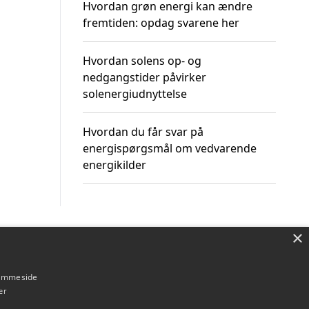
Hvordan grøn energi kan ændre
fremtiden: opdag svarene her
Hvordan solens op- og
nedgangstider påvirker
solenergiudnyttelse
Hvordan du får svar på
energispørgsmål om vedvarende
energikilder
×
Om / kontakt
Blog
Betingelser
hjemmeside
er