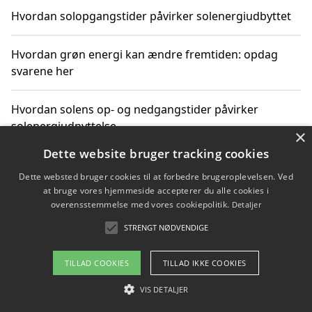
Hvordan solopgangstider påvirker solenergiudbyttet
Hvordan grøn energi kan ændre fremtiden: opdag
svarene her
Hvordan solens op- og nedgangstider påvirker
solenergiudnyttelse
×
Dette website bruger tracking cookies
Hvordan du får svar på energispørgsmål om
Dette websted bruger cookies til at forbedre brugeroplevelsen. Ved
vedvarende energikilder
at bruge vores hjemmeside accepterer du alle cookies i
overensstemmelse med vores cookiepolitik.
Detaljer
STRENGT NØDVENDIGE
Copyright 2026 - Pilanto Aps
TILLAD COOKIES
TILLAD IKKE COOKIES
Om / kontakt
Blog
Betingelser
VIS DETALJER