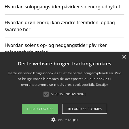
Hvordan solopgangstider påvirker solenergiudbyttet
Hvordan grøn energi kan ændre fremtiden: opdag
svarene her
Hvordan solens op- og nedgangstider påvirker
solenergiudnyttelse
×
Dette website bruger tracking cookies
Hvordan du får svar på energispørgsmål om
Dette websted bruger cookies til at forbedre brugeroplevelsen. Ved
vedvarende energikilder
at bruge vores hjemmeside accepterer du alle cookies i
overensstemmelse med vores cookiepolitik.
Detaljer
STRENGT NØDVENDIGE
Copyright 2026 - Pilanto Aps
TILLAD COOKIES
TILLAD IKKE COOKIES
Om / kontakt
Blog
Betingelser
VIS DETALJER