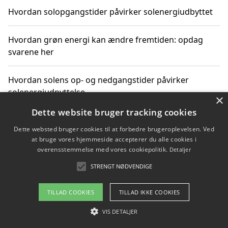
Hvordan solopgangstider påvirker solenergiudbyttet
Hvordan grøn energi kan ændre fremtiden: opdag
svarene her
Hvordan solens op- og nedgangstider påvirker
solenergiudnyttelse
×
Dette website bruger tracking cookies
Hvordan du får svar på energispørgsmål om
Dette websted bruger cookies til at forbedre brugeroplevelsen. Ved
vedvarende energikilder
at bruge vores hjemmeside accepterer du alle cookies i
overensstemmelse med vores cookiepolitik.
Detaljer
STRENGT NØDVENDIGE
Copyright 2026 - Pilanto Aps
TILLAD COOKIES
TILLAD IKKE COOKIES
Om / kontakt
Blog
Betingelser
VIS DETALJER