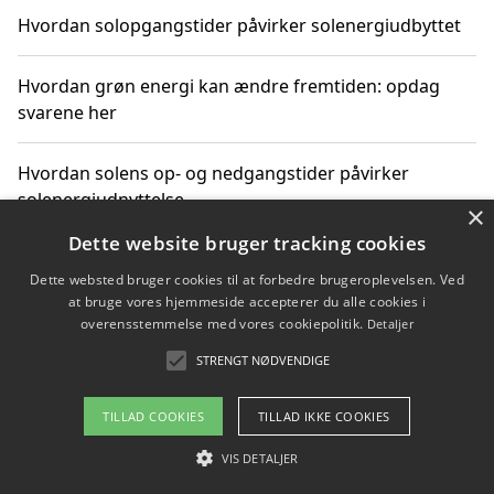
Hvordan solopgangstider påvirker solenergiudbyttet
Hvordan grøn energi kan ændre fremtiden: opdag
svarene her
Hvordan solens op- og nedgangstider påvirker
solenergiudnyttelse
×
Dette website bruger tracking cookies
Hvordan du får svar på energispørgsmål om
Dette websted bruger cookies til at forbedre brugeroplevelsen. Ved
vedvarende energikilder
at bruge vores hjemmeside accepterer du alle cookies i
overensstemmelse med vores cookiepolitik.
Detaljer
STRENGT NØDVENDIGE
Copyright 2026 - Pilanto Aps
TILLAD COOKIES
TILLAD IKKE COOKIES
Om / kontakt
Blog
Betingelser
VIS DETALJER