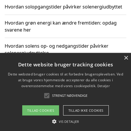
Hvordan solopgangstider påvirker solenergiudbyttet
Hvordan grøn energi kan ændre fremtiden: opdag
svarene her
Hvordan solens op- og nedgangstider påvirker
solenergiudnyttelse
×
Dette website bruger tracking cookies
Hvordan du får svar på energispørgsmål om
Dette websted bruger cookies til at forbedre brugeroplevelsen. Ved
vedvarende energikilder
at bruge vores hjemmeside accepterer du alle cookies i
overensstemmelse med vores cookiepolitik.
Detaljer
STRENGT NØDVENDIGE
Copyright 2026 - Pilanto Aps
TILLAD COOKIES
TILLAD IKKE COOKIES
Om / kontakt
Blog
Betingelser
VIS DETALJER