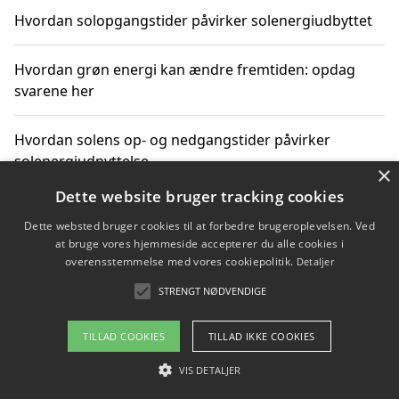
Hvordan solopgangstider påvirker solenergiudbyttet
Hvordan grøn energi kan ændre fremtiden: opdag
svarene her
Hvordan solens op- og nedgangstider påvirker
solenergiudnyttelse
×
Dette website bruger tracking cookies
Hvordan du får svar på energispørgsmål om
Dette websted bruger cookies til at forbedre brugeroplevelsen. Ved
vedvarende energikilder
at bruge vores hjemmeside accepterer du alle cookies i
overensstemmelse med vores cookiepolitik.
Detaljer
STRENGT NØDVENDIGE
Copyright 2026 - Pilanto Aps
TILLAD COOKIES
TILLAD IKKE COOKIES
Om / kontakt
Blog
Betingelser
VIS DETALJER