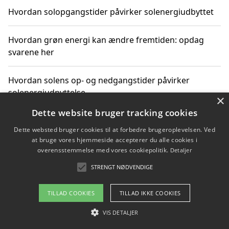
Hvordan solopgangstider påvirker solenergiudbyttet
Hvordan grøn energi kan ændre fremtiden: opdag
svarene her
Hvordan solens op- og nedgangstider påvirker
solenergiudnyttelse
×
Dette website bruger tracking cookies
Hvordan du får svar på energispørgsmål om
Dette websted bruger cookies til at forbedre brugeroplevelsen. Ved
vedvarende energikilder
at bruge vores hjemmeside accepterer du alle cookies i
overensstemmelse med vores cookiepolitik.
Detaljer
STRENGT NØDVENDIGE
Copyright 2026 - Pilanto Aps
TILLAD COOKIES
TILLAD IKKE COOKIES
Om / kontakt
Blog
Betingelser
VIS DETALJER