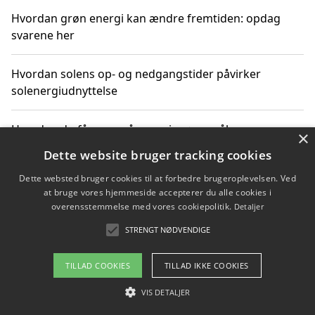
Hvordan grøn energi kan ændre fremtiden: opdag
svarene her
Hvordan solens op- og nedgangstider påvirker
solenergiudnyttelse
Hvordan du får svar på energispørgsmål om
×
vedvarende energikilder
Dette website bruger tracking cookies
Dette websted bruger cookies til at forbedre brugeroplevelsen. Ved
at bruge vores hjemmeside accepterer du alle cookies i
overensstemmelse med vores cookiepolitik.
Detaljer
Copyright 2026 - Pilanto Aps
STRENGT NØDVENDIGE
Om / kontakt
Blog
Betingelser
TILLAD COOKIES
TILLAD IKKE COOKIES
VIS DETALJER