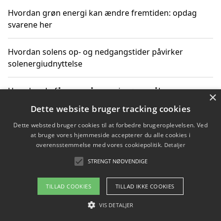
Hvordan grøn energi kan ændre fremtiden: opdag
svarene her
Hvordan solens op- og nedgangstider påvirker
solenergiudnyttelse
Hvordan du får svar på energispørgsmål om
×
vedvarende energikilder
Dette website bruger tracking cookies
Dette websted bruger cookies til at forbedre brugeroplevelsen. Ved
at bruge vores hjemmeside accepterer du alle cookies i
overensstemmelse med vores cookiepolitik.
Detaljer
Copyright 2026 - Pilanto Aps
STRENGT NØDVENDIGE
Om / kontakt
Blog
Betingelser
TILLAD COOKIES
TILLAD IKKE COOKIES
VIS DETALJER