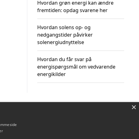
Hvordan grøn energi kan ændre
fremtiden: opdag svarene her
Hvordan solens op- og
nedgangstider påvirker
solenergiudnyttelse
Hvordan du får svar på
energispørgsmål om vedvarende
energikilder
×
Om / kontakt
Blog
Betingelser
hjemmeside
er