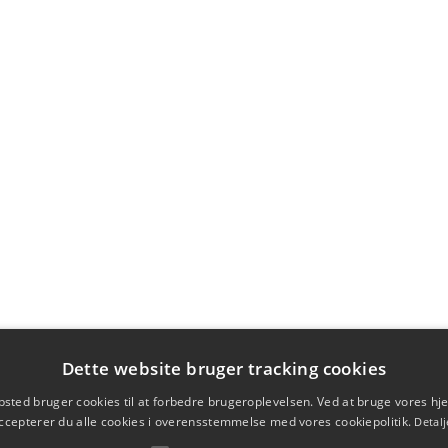
Dette website bruger tracking cookies
sted bruger cookies til at forbedre brugeroplevelsen. Ved at bruge vores 
ccepterer du alle cookies i overensstemmelse med vores cookiepolitik.
Detalj