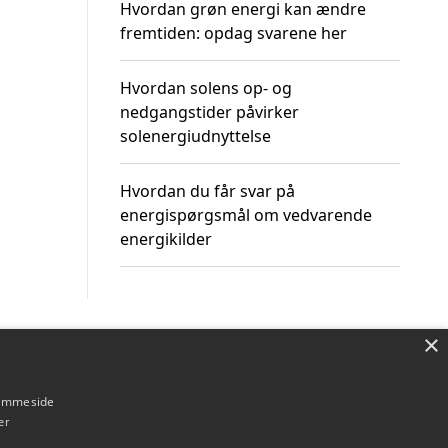
Hvordan grøn energi kan ændre
fremtiden: opdag svarene her
Hvordan solens op- og
nedgangstider påvirker
solenergiudnyttelse
Hvordan du får svar på
energispørgsmål om vedvarende
energikilder
×
Om / kontakt
Blog
Betingelser
hjemmeside
er