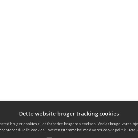
Dette website bruger tracking cookies
sted bruger cookies til at forbedre brugeroplevelsen. Ved at bruge vores 
ccepterer du alle cookies i overensstemmelse med vores cookiepolitik.
Detalj