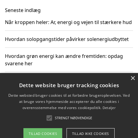
Seneste indlæg
Når kroppen heler: Ar, energi og vejen til stærkere hud
Hvordan solopgangstider påvirker solenergiudbyttet
Hvordan grøn energi kan ændre fremtiden: opdag
svarene her
×
Hvordan solens op- og nedgangstider påvirker
Dette website bruger tracking cookies
solenergiudnyttelse
Dette websted bruger cookies til at forbedre brugeroplevelsen. Ved
at bruge vores hjemmeside accepterer du alle cookies i
Hvordan du får svar på energispørgsmål om
overensstemmelse med vores cookiepolitik.
Detaljer
vedvarende energikilder
STRENGT NØDVENDIGE
TILLAD COOKIES
TILLAD IKKE COOKIES