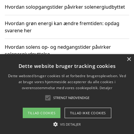
Hvordan solopgangstider påvirker solenergiudbyttet
Hvordan grøn energi kan ændre fremtiden: opdag
svarene her
Hvordan solens op- og nedgangstider påvirker
solenergiudnyttelse
×
Dette website bruger tracking cookies
Hvordan du får svar på energispørgsmål om
Dette websted bruger cookies til at forbedre brugeroplevelsen. Ved
vedvarende energikilder
at bruge vores hjemmeside accepterer du alle cookies i
overensstemmelse med vores cookiepolitik.
Detaljer
STRENGT NØDVENDIGE
Copyright 2026 - Pilanto Aps
TILLAD COOKIES
TILLAD IKKE COOKIES
Om / kontakt
Blog
Betingelser
VIS DETALJER