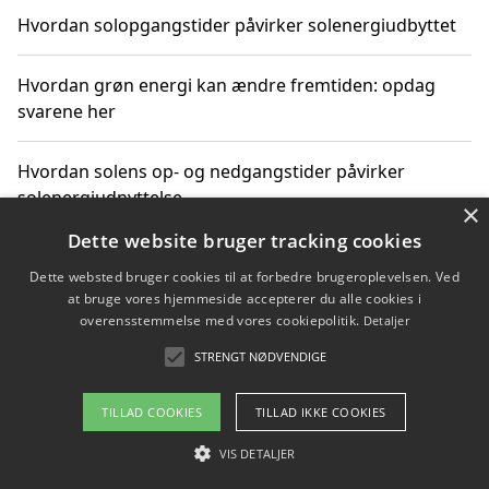
Hvordan solopgangstider påvirker solenergiudbyttet
Hvordan grøn energi kan ændre fremtiden: opdag
svarene her
Hvordan solens op- og nedgangstider påvirker
solenergiudnyttelse
×
Dette website bruger tracking cookies
Hvordan du får svar på energispørgsmål om
Dette websted bruger cookies til at forbedre brugeroplevelsen. Ved
vedvarende energikilder
at bruge vores hjemmeside accepterer du alle cookies i
overensstemmelse med vores cookiepolitik.
Detaljer
STRENGT NØDVENDIGE
Copyright 2026 - Pilanto Aps
TILLAD COOKIES
TILLAD IKKE COOKIES
Om / kontakt
Blog
Betingelser
VIS DETALJER