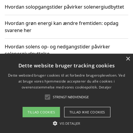
Hvordan solopgangstider påvirker solenergiudbyttet
Hvordan grøn energi kan ændre fremtiden: opdag
svarene her
Hvordan solens op- og nedgangstider påvirker
solenergiudnyttelse
×
Dette website bruger tracking cookies
Hvordan du får svar på energispørgsmål om
Dette websted bruger cookies til at forbedre brugeroplevelsen. Ved
vedvarende energikilder
at bruge vores hjemmeside accepterer du alle cookies i
overensstemmelse med vores cookiepolitik.
Detaljer
STRENGT NØDVENDIGE
Copyright 2026 - Pilanto Aps
TILLAD COOKIES
TILLAD IKKE COOKIES
Om / kontakt
Blog
Betingelser
VIS DETALJER