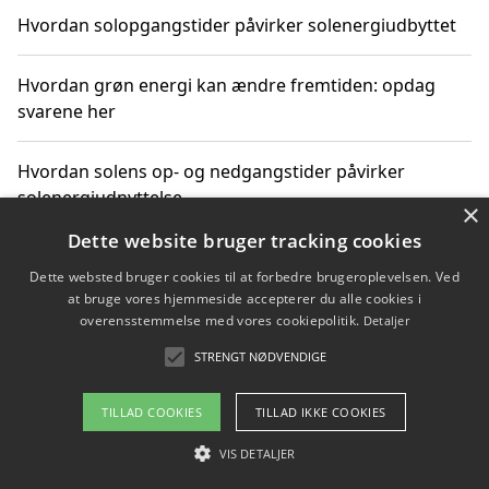
Hvordan solopgangstider påvirker solenergiudbyttet
Hvordan grøn energi kan ændre fremtiden: opdag
svarene her
Hvordan solens op- og nedgangstider påvirker
solenergiudnyttelse
×
Dette website bruger tracking cookies
Hvordan du får svar på energispørgsmål om
Dette websted bruger cookies til at forbedre brugeroplevelsen. Ved
vedvarende energikilder
at bruge vores hjemmeside accepterer du alle cookies i
overensstemmelse med vores cookiepolitik.
Detaljer
STRENGT NØDVENDIGE
Copyright 2026 - Pilanto Aps
TILLAD COOKIES
TILLAD IKKE COOKIES
Om / kontakt
Blog
Betingelser
VIS DETALJER