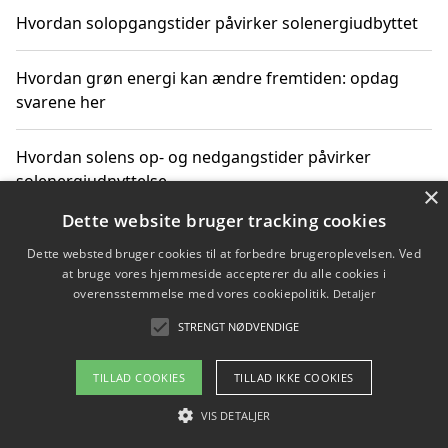
Hvordan solopgangstider påvirker solenergiudbyttet
Hvordan grøn energi kan ændre fremtiden: opdag
svarene her
Hvordan solens op- og nedgangstider påvirker
solenergiudnyttelse
×
Dette website bruger tracking cookies
Hvordan du får svar på energispørgsmål om
Dette websted bruger cookies til at forbedre brugeroplevelsen. Ved
vedvarende energikilder
at bruge vores hjemmeside accepterer du alle cookies i
overensstemmelse med vores cookiepolitik.
Detaljer
STRENGT NØDVENDIGE
Copyright 2026 - Pilanto Aps
TILLAD COOKIES
TILLAD IKKE COOKIES
Om / kontakt
Blog
Betingelser
VIS DETALJER