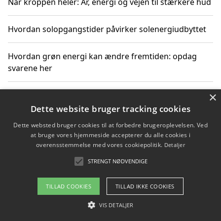
Når kroppen heler: Ar, energi og vejen til stærkere hud
Hvordan solopgangstider påvirker solenergiudbyttet
Hvordan grøn energi kan ændre fremtiden: opdag
svarene her
×
Hvordan solens op- og nedgangstider påvirker
solenergiudnyttelse
Dette website bruger tracking cookies
Dette websted bruger cookies til at forbedre brugeroplevelsen. Ved
Hvordan du får svar på energispørgsmål om
at bruge vores hjemmeside accepterer du alle cookies i
vedvarende energikilder
overensstemmelse med vores cookiepolitik.
Detaljer
STRENGT NØDVENDIGE
TILLAD COOKIES
TILLAD IKKE COOKIES
Copyright 2026 - Pilanto Aps
Om / kontakt
VIS DETALJER
Blog
Betingelser