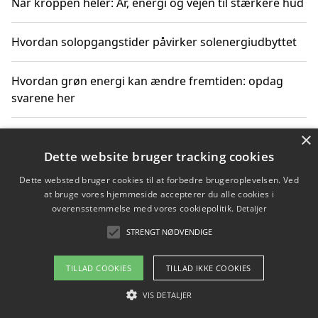
Når kroppen heler: Ar, energi og vejen til stærkere hud
Hvordan solopgangstider påvirker solenergiudbyttet
Hvordan grøn energi kan ændre fremtiden: opdag
svarene her
×
Hvordan solens op- og nedgangstider påvirker
solenergiudnyttelse
Dette website bruger tracking cookies
Dette websted bruger cookies til at forbedre brugeroplevelsen. Ved
Hvordan du får svar på energispørgsmål om
at bruge vores hjemmeside accepterer du alle cookies i
vedvarende energikilder
overensstemmelse med vores cookiepolitik.
Detaljer
STRENGT NØDVENDIGE
TILLAD COOKIES
TILLAD IKKE COOKIES
Copyright 2026 - Pilanto Aps
Om / kontakt
VIS DETALJER
Blog
Betingelser