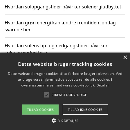
Hvordan solopgangstider påvirker solenergiudbyttet
Hvordan grøn energi kan ændre fremtiden: opdag
svarene her
Hvordan solens op- og nedgangstider påvirker
solenergiudnyttelse
×
Dette website bruger tracking cookies
Hvordan du får svar på energispørgsmål om
Dette websted bruger cookies til at forbedre brugeroplevelsen. Ved
vedvarende energikilder
at bruge vores hjemmeside accepterer du alle cookies i
overensstemmelse med vores cookiepolitik.
Detaljer
STRENGT NØDVENDIGE
Copyright 2026 - Pilanto Aps
TILLAD COOKIES
TILLAD IKKE COOKIES
Om / kontakt
Blog
Betingelser
VIS DETALJER