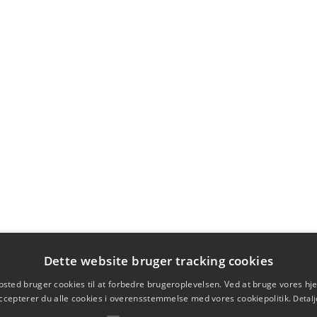
Dette website bruger tracking cookies
sted bruger cookies til at forbedre brugeroplevelsen. Ved at bruge vores 
ccepterer du alle cookies i overensstemmelse med vores cookiepolitik.
Detalj