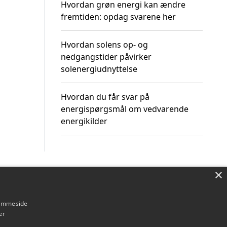
Hvordan grøn energi kan ændre
fremtiden: opdag svarene her
Hvordan solens op- og
nedgangstider påvirker
solenergiudnyttelse
Hvordan du får svar på
energispørgsmål om vedvarende
energikilder
×
Om / kontakt
Blog
Betingelser
hjemmeside
er