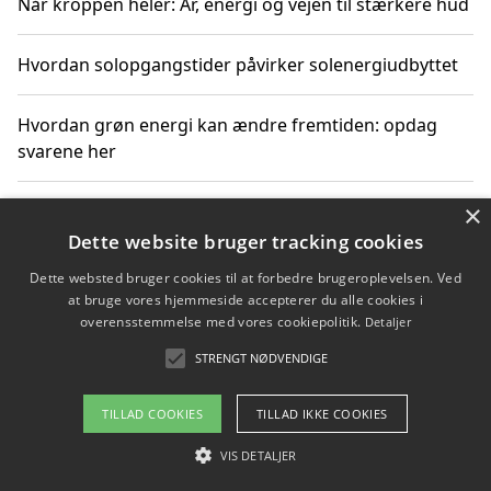
Når kroppen heler: Ar, energi og vejen til stærkere hud
Hvordan solopgangstider påvirker solenergiudbyttet
Hvordan grøn energi kan ændre fremtiden: opdag
svarene her
×
Hvordan solens op- og nedgangstider påvirker
solenergiudnyttelse
Dette website bruger tracking cookies
Dette websted bruger cookies til at forbedre brugeroplevelsen. Ved
Hvordan du får svar på energispørgsmål om
at bruge vores hjemmeside accepterer du alle cookies i
vedvarende energikilder
overensstemmelse med vores cookiepolitik.
Detaljer
STRENGT NØDVENDIGE
TILLAD COOKIES
TILLAD IKKE COOKIES
Copyright 2026 - Pilanto Aps
Om / kontakt
VIS DETALJER
Blog
Betingelser