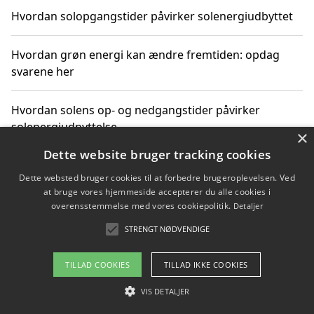
Hvordan solopgangstider påvirker solenergiudbyttet
Hvordan grøn energi kan ændre fremtiden: opdag
svarene her
Hvordan solens op- og nedgangstider påvirker
solenergiudnyttelse
×
Dette website bruger tracking cookies
Hvordan du får svar på energispørgsmål om
Dette websted bruger cookies til at forbedre brugeroplevelsen. Ved
vedvarende energikilder
at bruge vores hjemmeside accepterer du alle cookies i
overensstemmelse med vores cookiepolitik.
Detaljer
STRENGT NØDVENDIGE
Copyright 2026 - Pilanto Aps
TILLAD COOKIES
TILLAD IKKE COOKIES
Om / kontakt
Blog
Betingelser
VIS DETALJER