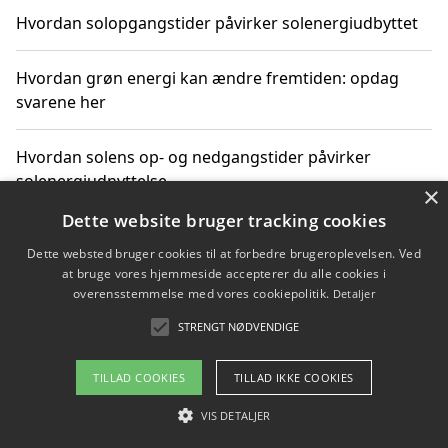
Hvordan solopgangstider påvirker solenergiudbyttet
Hvordan grøn energi kan ændre fremtiden: opdag
svarene her
Hvordan solens op- og nedgangstider påvirker
solenergiudnyttelse
×
Dette website bruger tracking cookies
Hvordan du får svar på energispørgsmål om
Dette websted bruger cookies til at forbedre brugeroplevelsen. Ved
vedvarende energikilder
at bruge vores hjemmeside accepterer du alle cookies i
overensstemmelse med vores cookiepolitik.
Detaljer
STRENGT NØDVENDIGE
Copyright 2026 - Pilanto Aps
TILLAD COOKIES
TILLAD IKKE COOKIES
Om / kontakt
Blog
Betingelser
VIS DETALJER