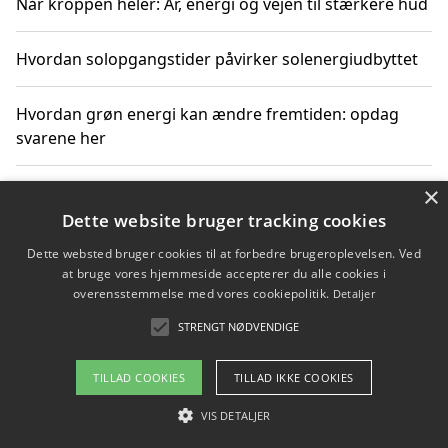
Når kroppen heler: Ar, energi og vejen til stærkere hud
Hvordan solopgangstider påvirker solenergiudbyttet
Hvordan grøn energi kan ændre fremtiden: opdag
svarene her
×
Hvordan solens op- og nedgangstider påvirker
solenergiudnyttelse
Dette website bruger tracking cookies
Dette websted bruger cookies til at forbedre brugeroplevelsen. Ved
Hvordan du får svar på energispørgsmål om
at bruge vores hjemmeside accepterer du alle cookies i
vedvarende energikilder
overensstemmelse med vores cookiepolitik.
Detaljer
STRENGT NØDVENDIGE
TILLAD COOKIES
TILLAD IKKE COOKIES
Copyright 2026 - Pilanto Aps
Om / kontakt
VIS DETALJER
Blog
Betingelser