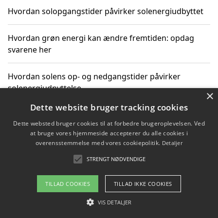
Hvordan solopgangstider påvirker solenergiudbyttet
Hvordan grøn energi kan ændre fremtiden: opdag
svarene her
Hvordan solens op- og nedgangstider påvirker
solenergiudnyttelse
×
Dette website bruger tracking cookies
Hvordan du får svar på energispørgsmål om
Dette websted bruger cookies til at forbedre brugeroplevelsen. Ved
vedvarende energikilder
at bruge vores hjemmeside accepterer du alle cookies i
overensstemmelse med vores cookiepolitik.
Detaljer
STRENGT NØDVENDIGE
Copyright 2026 - Pilanto Aps
TILLAD COOKIES
TILLAD IKKE COOKIES
Om / kontakt
Blog
Betingelser
VIS DETALJER