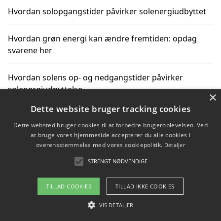
Hvordan solopgangstider påvirker solenergiudbyttet
Hvordan grøn energi kan ændre fremtiden: opdag
svarene her
Hvordan solens op- og nedgangstider påvirker
solenergiudnyttelse
×
Dette website bruger tracking cookies
Hvordan du får svar på energispørgsmål om
Dette websted bruger cookies til at forbedre brugeroplevelsen. Ved
vedvarende energikilder
at bruge vores hjemmeside accepterer du alle cookies i
overensstemmelse med vores cookiepolitik.
Detaljer
STRENGT NØDVENDIGE
Copyright 2026 - Pilanto Aps
TILLAD COOKIES
TILLAD IKKE COOKIES
Om / kontakt
Blog
Betingelser
VIS DETALJER