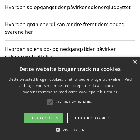
Hvordan solopgangstider påvirker solenergiudbyttet
Hvordan grøn energi kan ændre fremtiden: opdag
svarene her
Hvordan solens op- og nedgangstider påvirker
solenergiudnyttelse
×
Dette website bruger tracking cookies
Hvordan du får svar på energispørgsmål om
Dette websted bruger cookies til at forbedre brugeroplevelsen. Ved
vedvarende energikilder
at bruge vores hjemmeside accepterer du alle cookies i
overensstemmelse med vores cookiepolitik.
Detaljer
STRENGT NØDVENDIGE
Copyright 2026 - Pilanto Aps
TILLAD COOKIES
TILLAD IKKE COOKIES
Om / kontakt
Blog
Betingelser
VIS DETALJER