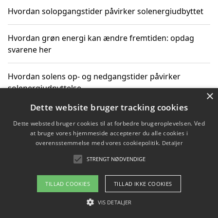
Hvordan solopgangstider påvirker solenergiudbyttet
Hvordan grøn energi kan ændre fremtiden: opdag
svarene her
Hvordan solens op- og nedgangstider påvirker
solenergiudnyttelse
×
Dette website bruger tracking cookies
Hvordan du får svar på energispørgsmål om
Dette websted bruger cookies til at forbedre brugeroplevelsen. Ved
vedvarende energikilder
at bruge vores hjemmeside accepterer du alle cookies i
overensstemmelse med vores cookiepolitik.
Detaljer
STRENGT NØDVENDIGE
Copyright 2026 - Pilanto Aps
TILLAD COOKIES
TILLAD IKKE COOKIES
Om / kontakt
Blog
Betingelser
VIS DETALJER