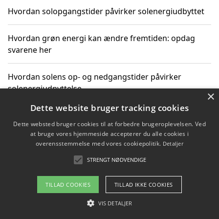
Hvordan solopgangstider påvirker solenergiudbyttet
Hvordan grøn energi kan ændre fremtiden: opdag
svarene her
Hvordan solens op- og nedgangstider påvirker
solenergiudnyttelse
×
Dette website bruger tracking cookies
Hvordan du får svar på energispørgsmål om
Dette websted bruger cookies til at forbedre brugeroplevelsen. Ved
vedvarende energikilder
at bruge vores hjemmeside accepterer du alle cookies i
overensstemmelse med vores cookiepolitik.
Detaljer
STRENGT NØDVENDIGE
Copyright 2026 - Pilanto Aps
TILLAD COOKIES
TILLAD IKKE COOKIES
Om / kontakt
Blog
Betingelser
VIS DETALJER