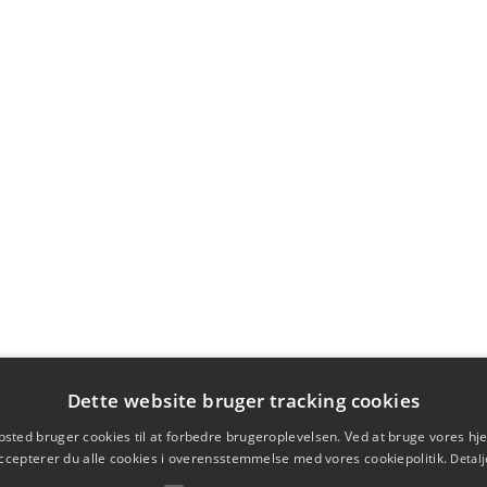
Dette website bruger tracking cookies
sted bruger cookies til at forbedre brugeroplevelsen. Ved at bruge vores 
ccepterer du alle cookies i overensstemmelse med vores cookiepolitik.
Detalj