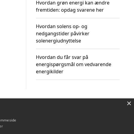
Hvordan grøn energi kan ændre
fremtiden: opdag svarene her
Hvordan solens op- og
nedgangstider påvirker
solenergiudnyttelse
Hvordan du får svar på
energispørgsmål om vedvarende
energikilder
×
Om / kontakt
Blog
Betingelser
hjemmeside
er