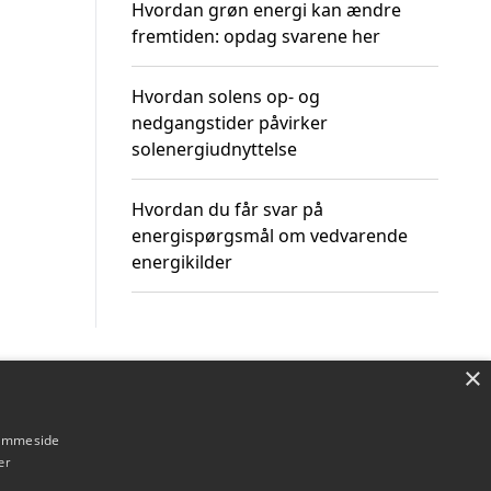
Hvordan grøn energi kan ændre
fremtiden: opdag svarene her
Hvordan solens op- og
nedgangstider påvirker
solenergiudnyttelse
Hvordan du får svar på
energispørgsmål om vedvarende
energikilder
×
Om / kontakt
Blog
Betingelser
hjemmeside
er