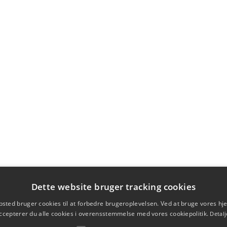
Dette website bruger tracking cookies
sted bruger cookies til at forbedre brugeroplevelsen. Ved at bruge vores 
ccepterer du alle cookies i overensstemmelse med vores cookiepolitik.
Detalj