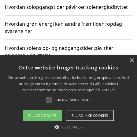
Hvordan solopgangstider påvirker solenergiudbyttet
Hvordan grøn energi kan ændre fremtiden: opdag
svarene her
Hvordan solens op- og nedgangstider påvirker
solenergiudnyttelse
×
Dette website bruger tracking cookies
Hvordan du får svar på energispørgsmål om
Dette websted bruger cookies til at forbedre brugeroplevelsen. Ved
vedvarende energikilder
at bruge vores hjemmeside accepterer du alle cookies i
overensstemmelse med vores cookiepolitik.
Detaljer
STRENGT NØDVENDIGE
Copyright 2026 - Pilanto Aps
TILLAD COOKIES
TILLAD IKKE COOKIES
Om / kontakt
Blog
Betingelser
VIS DETALJER