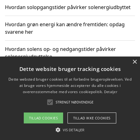
Hvordan solopgangstider påvirker solenergiudbyttet
Hvordan grøn energi kan ændre fremtiden: opdag
svarene her
Hvordan solens op- og nedgangstider påvirker
solenergiudnyttelse
×
Dette website bruger tracking cookies
Hvordan du får svar på energispørgsmål om
Dette websted bruger cookies til at forbedre brugeroplevelsen. Ved
vedvarende energikilder
at bruge vores hjemmeside accepterer du alle cookies i
overensstemmelse med vores cookiepolitik.
Detaljer
STRENGT NØDVENDIGE
Copyright 2026 - Pilanto Aps
TILLAD COOKIES
TILLAD IKKE COOKIES
Om / kontakt
Blog
Betingelser
VIS DETALJER