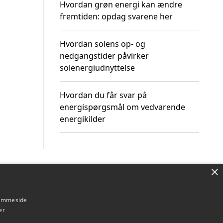
Hvordan grøn energi kan ændre
fremtiden: opdag svarene her
Hvordan solens op- og
nedgangstider påvirker
solenergiudnyttelse
Hvordan du får svar på
energispørgsmål om vedvarende
energikilder
×
Om / kontakt
Blog
Betingelser
hjemmeside
er