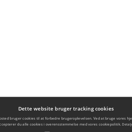
Dette website bruger tracking cookies
sted bruger cookies til at forbedre brugeroplevelsen. Ved at bruge vores 
ccepterer du alle cookies i overensstemmelse med vores cookiepolitik.
Detalj