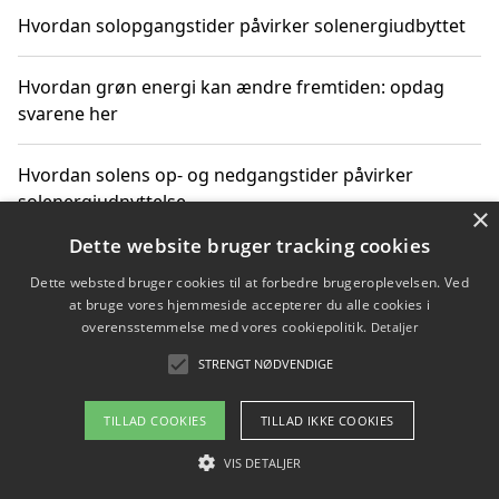
Hvordan solopgangstider påvirker solenergiudbyttet
Hvordan grøn energi kan ændre fremtiden: opdag
svarene her
Hvordan solens op- og nedgangstider påvirker
solenergiudnyttelse
×
Dette website bruger tracking cookies
Hvordan du får svar på energispørgsmål om
Dette websted bruger cookies til at forbedre brugeroplevelsen. Ved
vedvarende energikilder
at bruge vores hjemmeside accepterer du alle cookies i
overensstemmelse med vores cookiepolitik.
Detaljer
STRENGT NØDVENDIGE
Copyright 2026 - Pilanto Aps
TILLAD COOKIES
TILLAD IKKE COOKIES
Om / kontakt
Blog
Betingelser
VIS DETALJER