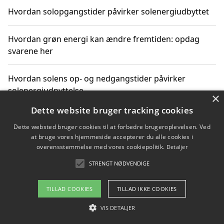
Hvordan solopgangstider påvirker solenergiudbyttet
Hvordan grøn energi kan ændre fremtiden: opdag
svarene her
Hvordan solens op- og nedgangstider påvirker
solenergiudnyttelse
×
Dette website bruger tracking cookies
Hvordan du får svar på energispørgsmål om
Dette websted bruger cookies til at forbedre brugeroplevelsen. Ved
vedvarende energikilder
at bruge vores hjemmeside accepterer du alle cookies i
overensstemmelse med vores cookiepolitik.
Detaljer
STRENGT NØDVENDIGE
Copyright 2026 - Pilanto Aps
TILLAD COOKIES
TILLAD IKKE COOKIES
Om / kontakt
Blog
Betingelser
VIS DETALJER