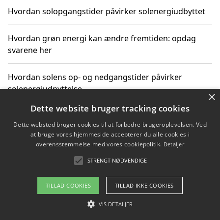
Hvordan solopgangstider påvirker solenergiudbyttet
Hvordan grøn energi kan ændre fremtiden: opdag
svarene her
Hvordan solens op- og nedgangstider påvirker
solenergiudnyttelse
×
Dette website bruger tracking cookies
Hvordan du får svar på energispørgsmål om
Dette websted bruger cookies til at forbedre brugeroplevelsen. Ved
vedvarende energikilder
at bruge vores hjemmeside accepterer du alle cookies i
overensstemmelse med vores cookiepolitik.
Detaljer
STRENGT NØDVENDIGE
Copyright 2026 - Pilanto Aps
TILLAD COOKIES
TILLAD IKKE COOKIES
Om / kontakt
Blog
Betingelser
VIS DETALJER