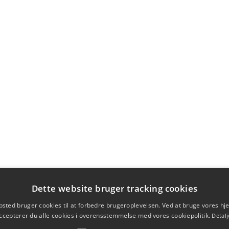
Dette website bruger tracking cookies
sted bruger cookies til at forbedre brugeroplevelsen. Ved at bruge vores 
ccepterer du alle cookies i overensstemmelse med vores cookiepolitik.
Detalj