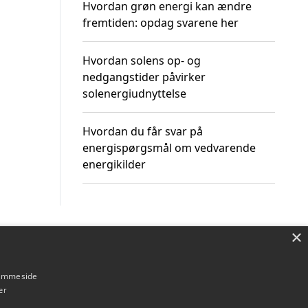
Hvordan grøn energi kan ændre
fremtiden: opdag svarene her
Hvordan solens op- og
nedgangstider påvirker
solenergiudnyttelse
Hvordan du får svar på
energispørgsmål om vedvarende
energikilder
×
Om / kontakt
Blog
Betingelser
hjemmeside
er