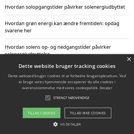
Hvordan solopgangstider påvirker solenergiudbyttet
Hvordan grøn energi kan ændre fremtiden: opdag
svarene her
Hvordan solens op- og nedgangstider påvirker
solenergiudnyttelse
×
Dette website bruger tracking cookies
Hvordan du får svar på energispørgsmål om
Dette websted bruger cookies til at forbedre brugeroplevelsen. Ved
vedvarende energikilder
at bruge vores hjemmeside accepterer du alle cookies i
overensstemmelse med vores cookiepolitik.
Detaljer
STRENGT NØDVENDIGE
Copyright 2026 - Pilanto Aps
TILLAD COOKIES
TILLAD IKKE COOKIES
Om / kontakt
Blog
Betingelser
VIS DETALJER