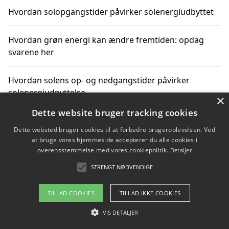
Hvordan solopgangstider påvirker solenergiudbyttet
Hvordan grøn energi kan ændre fremtiden: opdag
svarene her
Hvordan solens op- og nedgangstider påvirker
solenergiudnyttelse
×
Dette website bruger tracking cookies
Hvordan du får svar på energispørgsmål om
Dette websted bruger cookies til at forbedre brugeroplevelsen. Ved
vedvarende energikilder
at bruge vores hjemmeside accepterer du alle cookies i
overensstemmelse med vores cookiepolitik.
Detaljer
STRENGT NØDVENDIGE
Copyright 2026 - Pilanto Aps
TILLAD COOKIES
TILLAD IKKE COOKIES
Om / kontakt
Blog
Betingelser
VIS DETALJER