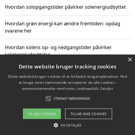
Hvordan solopgangstider påvirker solenergiudbyttet
Hvordan grøn energi kan ændre fremtiden: opdag
svarene her
Hvordan solens op- og nedgangstider påvirker
solenergiudnyttelse
×
Dette website bruger tracking cookies
Hvordan du får svar på energispørgsmål om
Dette websted bruger cookies til at forbedre brugeroplevelsen. Ved
vedvarende energikilder
at bruge vores hjemmeside accepterer du alle cookies i
overensstemmelse med vores cookiepolitik.
Detaljer
STRENGT NØDVENDIGE
Copyright 2026 - Pilanto Aps
TILLAD COOKIES
TILLAD IKKE COOKIES
Om / kontakt
Blog
Betingelser
VIS DETALJER